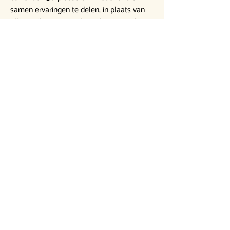
samen ervaringen te delen, in plaats van
alleen. Klup is specialist in het sociaal
verbinden en activeren van de 50+
doelgroep.
Klup
Onze partners
De Vitality Experience wordt mede
mogelijk gemaakt door: