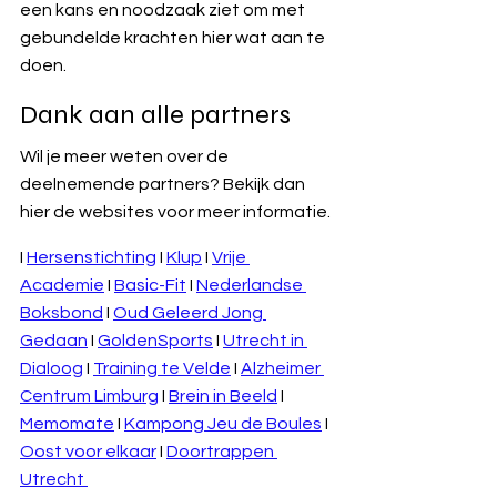
een kans en noodzaak ziet om met 
gebundelde krachten hier wat aan te 
doen.
Dank aan alle partners
Wil je meer weten over de 
deelnemende partners? Bekijk dan 
hier de websites voor meer informatie.
I 
Hersenstichting
 I 
Klup
 I 
Vrije 
Academie
 I 
Basic-Fit
 I 
Nederlandse 
Boksbond
 I 
Oud Geleerd Jong 
Gedaan
 I 
GoldenSports
 I 
Utrecht in 
Dialoog
 I 
Training te Velde
 I 
Alzheimer 
Centrum Limburg
 I 
Brein in Beeld
 I 
Memomate
 I 
Kampong Jeu de Boules
 I 
Oost voor elkaar
 I 
Doortrappen 
Utrecht 